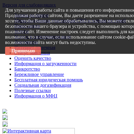
Версия для слабовидящих
Для улучшения работы сайта и повышения его информативнос
Запись на прием
Продолжая работу с сайтом, Вы даете разрешение на использо
Меры поддержки участникам СВО и членам их семей
хотите, чтобы Ваши данные обрабатывались, Вы можете откл
Пресс-центр
безопасности вашего браузера и устройства, с помощью которо
Услуги
покиньте сайт. Изменение настроек следует выполнить для ка
Услуги в электронном виде
внимание, что в случае, если использование сайтом cookie-ф
Документы
возможности сайта могут быть недоступны.
Интернет-приемная
Принимаю
Статус заявления
Оценить качество
Информация о загруженности
Банкротство
Бережливое управление
Бесплатная юридическая помощь
Социальная догазификация
Полезные ссылки
Информация о МФЦ