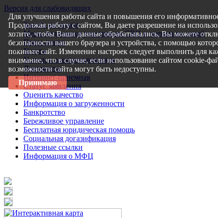
Версия для слабовидящих
Для улучшения работы сайта и повышения его информативнос
Запись на прием
Продолжая работу с сайтом, Вы даете разрешение на использо
Меры поддержки участникам СВО и членам их семей
хотите, чтобы Ваши данные обрабатывались, Вы можете откл
Пресс-центр
безопасности вашего браузера и устройства, с помощью которо
Услуги
покиньте сайт. Изменение настроек следует выполнить для ка
Услуги в электронном виде
внимание, что в случае, если использование сайтом cookie-ф
Документы
возможности сайта могут быть недоступны.
Интернет-приемная
Принимаю
Статус заявления
Оценить качество
Информация о загруженности
Банкротство
Бережливое управление
Бесплатная юридическая помощь
Социальная догазификация
Полезные ссылки
Информация о МФЦ