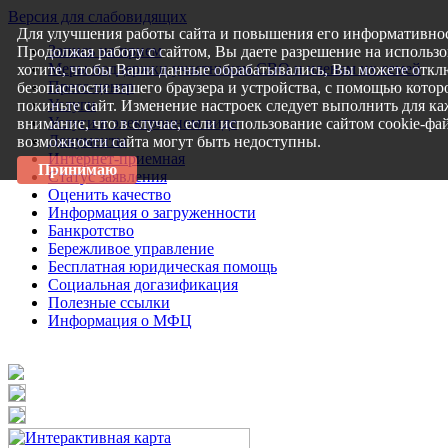
Версия для слабовидящих
Для улучшения работы сайта и повышения его информативнос
Запись на прием
Продолжая работу с сайтом, Вы даете разрешение на использо
Меры поддержки участникам СВО и членам их семей
хотите, чтобы Ваши данные обрабатывались, Вы можете откл
Пресс-центр
безопасности вашего браузера и устройства, с помощью которо
Услуги
покиньте сайт. Изменение настроек следует выполнить для ка
Услуги в электронном виде
внимание, что в случае, если использование сайтом cookie-ф
Документы
возможности сайта могут быть недоступны.
Интернет-приемная
Принимаю
Статус заявления
Оценить качество
Информация о загруженности
Банкротство
Бережливое управление
Бесплатная юридическая помощь
Социальная догазификация
Полезные ссылки
Информация о МФЦ