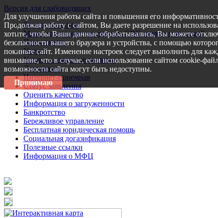
Версия для слабовидящих
Для улучшения работы сайта и повышения его информативност
Запись на прием
Продолжая работу с сайтом, Вы даете разрешение на использов
Меры поддержки участникам СВО и членам их семей
хотите, чтобы Ваши данные обрабатывались, Вы можете отключ
Пресс-центр
безопасности вашего браузера и устройства, с помощью которог
Услуги
покиньте сайт. Изменение настроек следует выполнить для каж
Услуги в электронном виде
внимание, что в случае, если использование сайтом cookie-фай
Документы
возможности сайта могут быть недоступны.
Интернет-приемная
Принимаю
Статус заявления
Оценить качество
Информация о загруженности
Банкротство
Бережливое управление
Бесплатная юридическая помощь
Социальная догазификация
Полезные ссылки
Информация о МФЦ