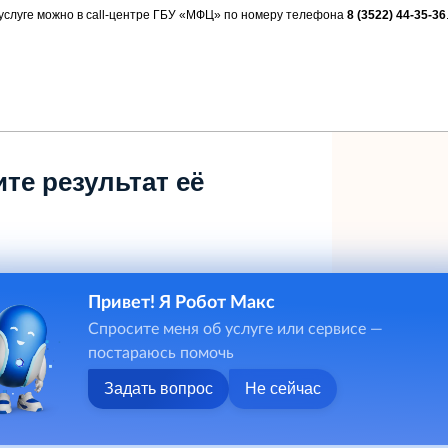
услуге можно в
call-
центре ГБУ «МФЦ» по номеру телефона
8 (3522) 44-35-36
те результат её
Привет! Я Робот Макс
Спросите меня об услуге или сервисе —
постараюсь помочь
Задать вопрос
Не сейчас