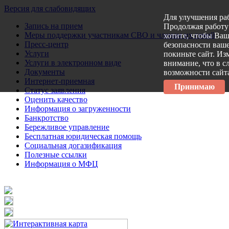
Версия для слабовидящих
Для улучшения ра
Запись на прием
Продолжая работу 
Меры поддержки участникам СВО и членам их семей
хотите, чтобы Ва
Пресс-центр
безопасности ваше
Услуги
покиньте сайт. Из
Услуги в электронном виде
внимание, что в с
Документы
возможности сайт
Интернет-приемная
Принимаю
Статус заявления
Оценить качество
Информация о загруженности
Банкротство
Бережливое управление
Бесплатная юридическая помощь
Социальная догазификация
Полезные ссылки
Информация о МФЦ