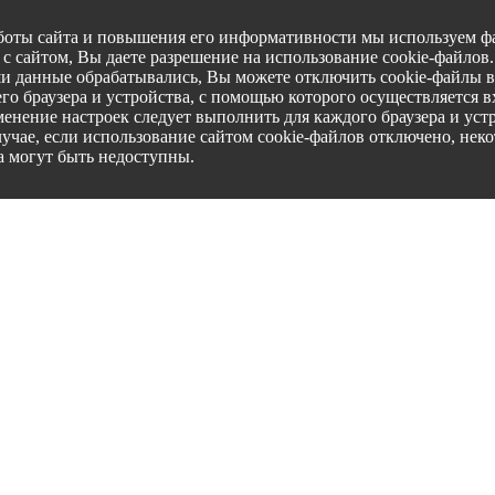
боты сайта и повышения его информативности мы используем фа
с сайтом, Вы даете разрешение на использование cookie-файлов
ши данные обрабатывались, Вы можете отключить cookie-файлы в
го браузера и устройства, с помощью которого осуществляется вх
менение настроек следует выполнить для каждого браузера и уст
лучае, если использование сайтом cookie-файлов отключено, нек
а могут быть недоступны.