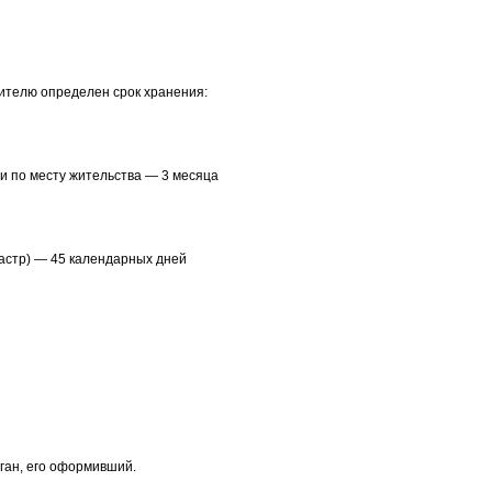
вителю определен срок хранения:
и по месту жительства — 3 месяца
дастр) — 45 календарных дней
ган, его оформивший.