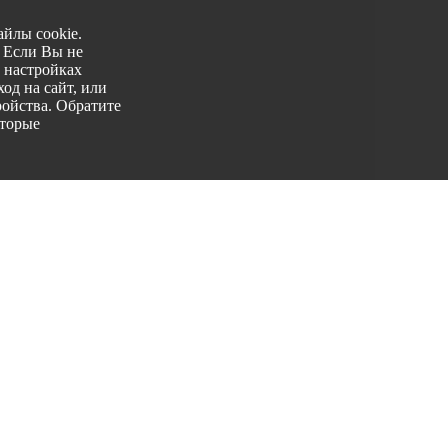
йлы cookie.
. Если Вы не
 настройках
од на сайт, или
ройства. Обратите
оторые