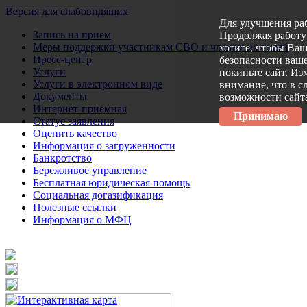
Версия для слабовидящих
Для улучшения ра
Запись на прием
Продолжая работу 
Меры поддержки участникам СВО и членам их семей
хотите, чтобы Ва
Пресс-центр
безопасности ваше
Услуги
покиньте сайт. Из
Услуги в электронном виде
внимание, что в с
Документы
возможности сайт
Интернет-приемная
Принимаю
Статус заявления
Оценить качество
Информация о загруженности
Банкротство
Бережливое управление
Бесплатная юридическая помощь
Социальная догазификация
Полезные ссылки
Информация о МФЦ