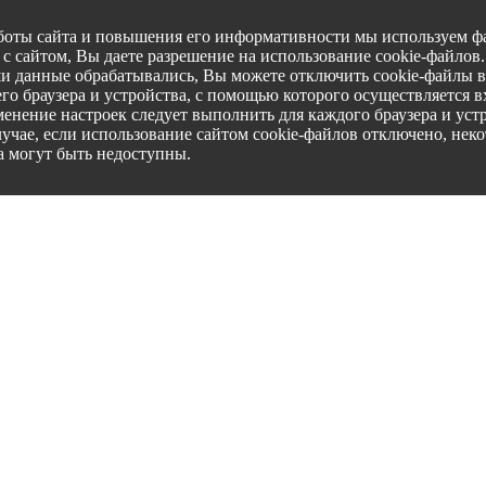
боты сайта и повышения его информативности мы используем фа
с сайтом, Вы даете разрешение на использование cookie-файлов
ши данные обрабатывались, Вы можете отключить cookie-файлы в
го браузера и устройства, с помощью которого осуществляется вх
менение настроек следует выполнить для каждого браузера и уст
лучае, если использование сайтом cookie-файлов отключено, нек
а могут быть недоступны.