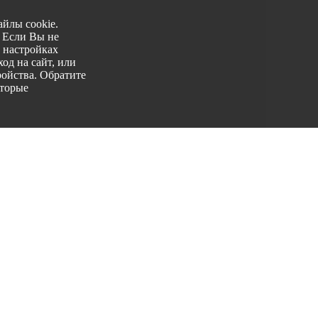
йлы cookie.
. Если Вы не
 настройках
од на сайт, или
ройства. Обратите
оторые