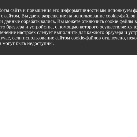
боты сайта и повышения его информативности мы используем фа
с сайтом, Вы даете разрешение на использование cookie-файлов
ши данные обрабатывались, Вы можете отключить cookie-файлы в
го браузера и устройства, с помощью которого осуществляется вх
менение настроек следует выполнить для каждого браузера и уст
лучае, если использование сайтом cookie-файлов отключено, нек
а могут быть недоступны.