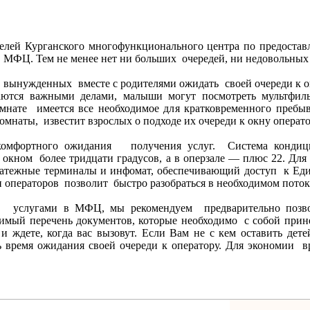
телей Курганского многофункционального центра по предоста
в МФЦ. Тем не менее нет ни больших очередей, ни недовольных
 вынужденных вместе с родителями ожидать своей очереди к оп
ются важными делами, малыши могут посмотреть мультфил
мнате имеется все необходимое для кратковременного пребыв
комнаты, известит взрослых о подходе их очереди к окну операто
комфортного ожидания получения услуг. Система кондици
 окном более тридцати градусов, а в оперзале — плюс 22. Для
латежные терминалы и инфомат, обеспечивающий доступ к Еди
и операторов позволит быстро разобраться в необходимом пото
за услугами в МФЦ, мы рекомендуем предварительно поз
одимый перечень документов, которые необходимо с собой прин
 ждете, когда вас вызовут. Если Вам не с кем оставить дете
время ожидания своей очереди к оператору. Для экономии вр