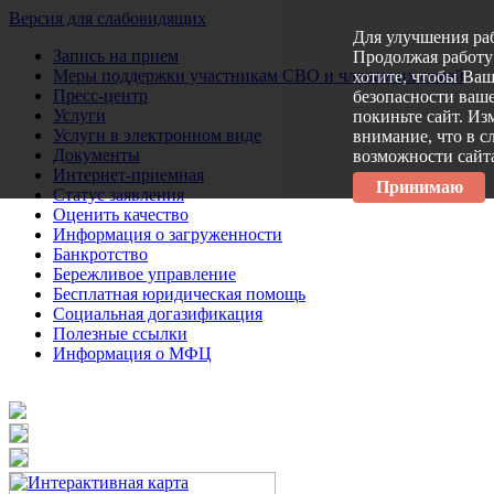
Версия для слабовидящих
Для улучшения ра
Запись на прием
Продолжая работу 
Меры поддержки участникам СВО и членам их семей
хотите, чтобы Ва
Пресс-центр
безопасности ваше
Услуги
покиньте сайт. Из
Услуги в электронном виде
внимание, что в с
Документы
возможности сайт
Интернет-приемная
Принимаю
Статус заявления
Оценить качество
Информация о загруженности
Банкротство
Бережливое управление
Бесплатная юридическая помощь
Социальная догазификация
Полезные ссылки
Информация о МФЦ