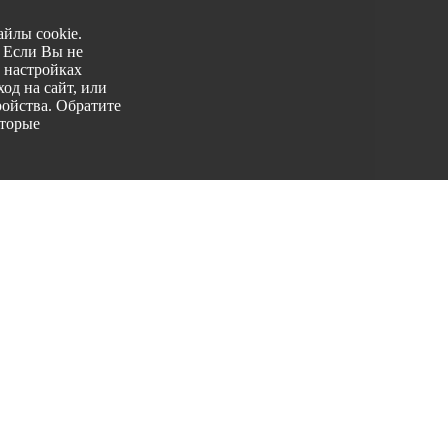
йлы cookie.
. Если Вы не
 настройках
од на сайт, или
ройства. Обратите
оторые