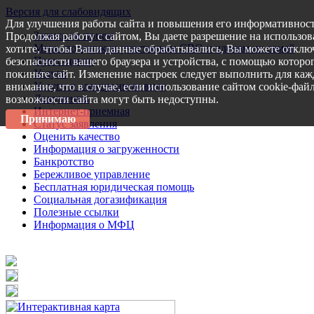
Версия для слабовидящих
Для улучшения работы сайта и повышения его информативност
Запись на прием
Продолжая работу с сайтом, Вы даете разрешение на использов
Меры поддержки участникам СВО и членам их семей
хотите, чтобы Ваши данные обрабатывались, Вы можете отключ
Пресс-центр
безопасности вашего браузера и устройства, с помощью которог
Услуги
покиньте сайт. Изменение настроек следует выполнить для каж
Услуги в электронном виде
внимание, что в случае, если использование сайтом cookie-фай
Документы
возможности сайта могут быть недоступны.
Интернет-приемная
Принимаю
Статус заявления
Оценить качество
Информация о загруженности
Банкротство
Бережливое управление
Бесплатная юридическая помощь
Социальная догазификация
Полезные ссылки
Информация о МФЦ